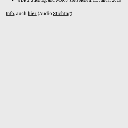
WDR 2, Stichtag, und WDR 5, Zeitzeichen, 11. Januar 2010
Info
, auch
hier
(Audio
Stichtag
)