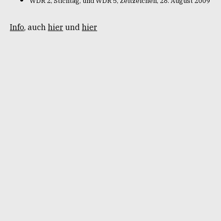
WDR 2, Stichtag, und WDR 5, Zeitzeichen, 28. August 2009
Info
, auch
hier
und
hier