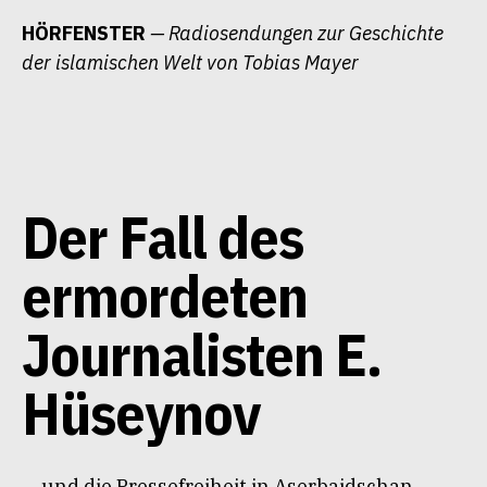
Zum
HÖRFENSTER
— Radiosendungen zur Geschichte
Inhalt
der islamischen Welt von Tobias Mayer
springen
Der Fall des
ermordeten
Journalisten E.
Hüseynov
… und die Pressefreiheit in Aserbaidschan.