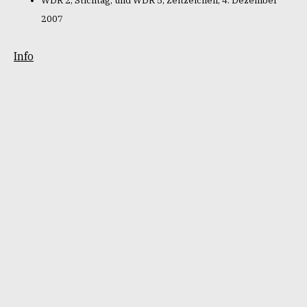
WDR 2, Stichtag, und WDR 5, Zeitzeichen, 4. Dezember
2007
Info