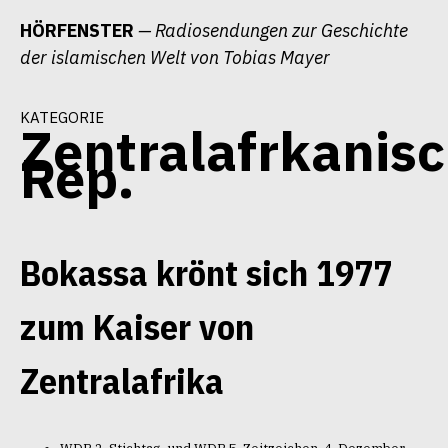
Zum
HÖRFENSTER
— Radiosendungen zur Geschichte
Inhalt
der islamischen Welt von Tobias Mayer
springen
kategorie
Zentralafrkanis
Rep.
Bokassa krönt sich 1977
zum Kaiser von
Zentralafrika