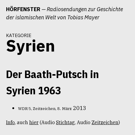
Zum
HÖRFENSTER
— Radiosendungen zur Geschichte
Inhalt
der islamischen Welt von Tobias Mayer
springen
kategorie
Syrien
Der Baath-Putsch in
Syrien 1963
.
2013
WDR 5, Zeitzeichen,
8
März
Info
, auch
hier
(Audio
Stichtag
, Audio
Zeitzeichen
)