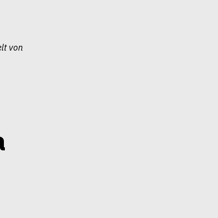
lt von
a