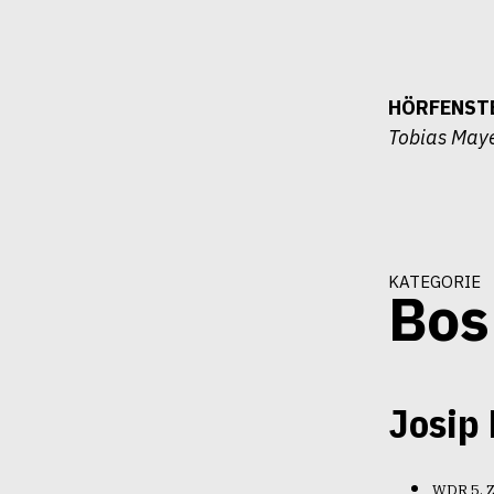
Zum
Inhalt
springen
HÖRFENST
Tobias May
kategorie
Bos
Josip 
7.5.2012
WDR 5, Z