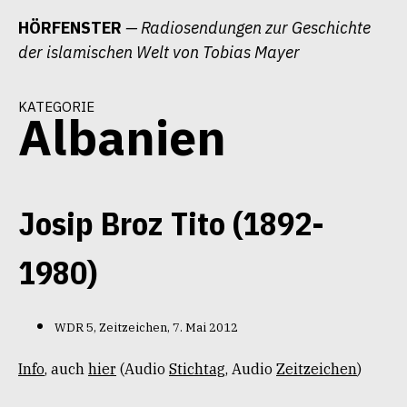
Zum
HÖRFENSTER
— Radiosendungen zur Geschichte
Inhalt
der islamischen Welt von Tobias Mayer
springen
kategorie
Albanien
Josip Broz Tito (1892-
1980)
WDR 5, Zeitzeichen, 7. Mai 2012
Info
, auch
hier
(Audio
Stichtag
, Audio
Zeitzeichen
)